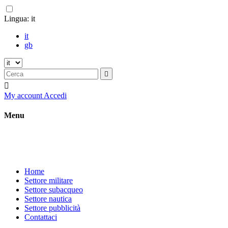
Lingua:
it
it
gb


My account
Accedi
Menu
Home
Settore militare
Settore subacqueo
Settore nautica
Settore pubblicità
Contattaci