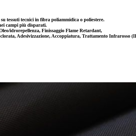
, su tessuti tecnici in fibra poliammidica o poliestere.
nei campi più disparati.
 Oleo/idrorepellenza, Finissaggio Flame Retardant,
 clorata, Adesivizzazione, Accoppiatura, Trattamento Infrarosso (IR